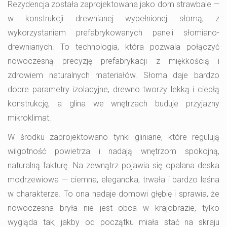
Rezydencja została zaprojektowana jako dom strawbale —
w konstrukcji drewnianej wypełnionej słomą, z
wykorzystaniem prefabrykowanych paneli słomiano-
drewnianych. To technologia, która pozwala połączyć
nowoczesną precyzję prefabrykacji z miękkością i
zdrowiem naturalnych materiałów. Słoma daje bardzo
dobre parametry izolacyjne, drewno tworzy lekką i ciepłą
konstrukcję, a glina we wnętrzach buduje przyjazny
mikroklimat.
W środku zaprojektowano tynki gliniane, które regulują
wilgotność powietrza i nadają wnętrzom spokojną,
naturalną fakturę. Na zewnątrz pojawia się opalana deska
modrzewiowa — ciemna, elegancka, trwała i bardzo leśna
w charakterze. To ona nadaje domowi głębię i sprawia, że
nowoczesna bryła nie jest obca w krajobrazie, tylko
wygląda tak, jakby od początku miała stać na skraju