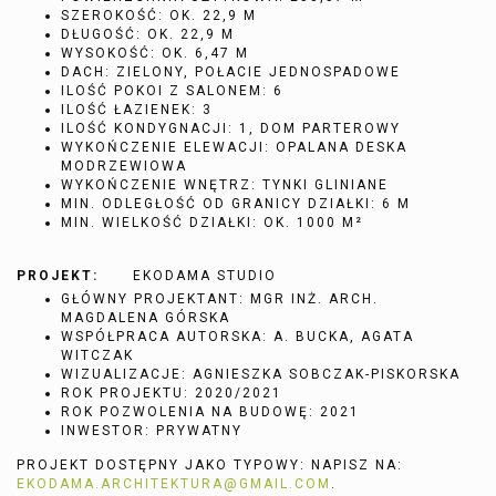
SZEROKOŚĆ: OK. 22,9 M
DŁUGOŚĆ: OK. 22,9 M
WYSOKOŚĆ: OK. 6,47 M
DACH: ZIELONY, POŁACIE JEDNOSPADOWE
ILOŚĆ POKOI Z SALONEM: 6
ILOŚĆ ŁAZIENEK: 3
ILOŚĆ KONDYGNACJI: 1, DOM PARTEROWY
WYKOŃCZENIE ELEWACJI: OPALANA DESKA
MODRZEWIOWA
WYKOŃCZENIE WNĘTRZ: TYNKI GLINIANE
MIN. ODLEGŁOŚĆ OD GRANICY DZIAŁKI: 6 M
MIN. WIELKOŚĆ DZIAŁKI: OK. 1000 M²
PROJEKT:
EKODAMA STUDIO
GŁÓWNY PROJEKTANT: MGR INŻ. ARCH.
MAGDALENA GÓRSKA
WSPÓŁPRACA AUTORSKA: A. BUCKA, AGATA
WITCZAK
WIZUALIZACJE: AGNIESZKA SOBCZAK-PISKORSKA
ROK PROJEKTU: 2020/2021
ROK POZWOLENIA NA BUDOWĘ: 2021
INWESTOR: PRYWATNY
PROJEKT DOSTĘPNY JAKO TYPOWY: NAPISZ NA:
EKODAMA.ARCHITEKTURA@GMAIL.COM
.