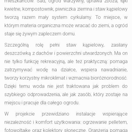
mieszkańców. Sad, ogród warzywny, uprawa zboża, łąki
kwietne, kompostownik, piwniczka ziemna i staw kąpielowy
tworzą razem mały system cyrkularny. To miejsce, w
którym materia organiczna może wracać do ziemi, a ogród
staje się żywym zapleczem domu.
Szczególną rolę pełni staw kąpielowy, zasilany
deszczówką z dachów i powierzchni utwardzonych. Ma on
nie tylko funkcję rekreacyjną, ale też praktyczną: pomaga
zatrzymywać wodę na działce, wspiera nawadnianie,
tworzy korzystny mikroklimat i wzmacnia bioróżnorodność.
Dzięki temu woda nie jest traktowana jak problem do
szybkiego odprowadzenia, ale jak zasób, który zostaje na
miejscu i pracuje dla całego ogrodu.
W projekcie przewidziano instalacje wspierające
niezależność i komfort użytkowania: ogrzewanie pelletem,
fotowoltaikę oraz kolektory słoneczne. Oranżeria pomaga