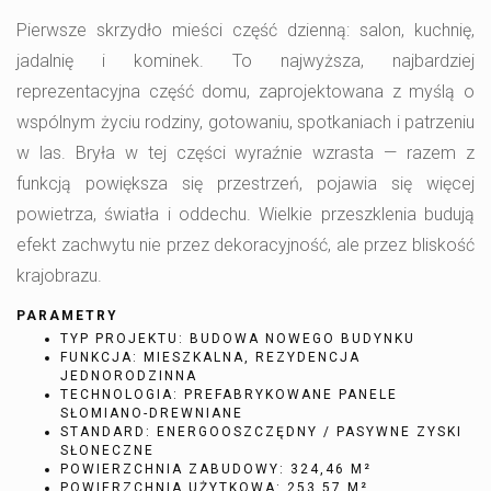
Pierwsze skrzydło mieści część dzienną: salon, kuchnię,
jadalnię i kominek. To najwyższa, najbardziej
reprezentacyjna część domu, zaprojektowana z myślą o
wspólnym życiu rodziny, gotowaniu, spotkaniach i patrzeniu
w las. Bryła w tej części wyraźnie wzrasta — razem z
funkcją powiększa się przestrzeń, pojawia się więcej
powietrza, światła i oddechu. Wielkie przeszklenia budują
efekt zachwytu nie przez dekoracyjność, ale przez bliskość
krajobrazu.
PARAMETRY
TYP PROJEKTU: BUDOWA NOWEGO BUDYNKU
FUNKCJA: MIESZKALNA, REZYDENCJA
JEDNORODZINNA
TECHNOLOGIA: PREFABRYKOWANE PANELE
SŁOMIANO-DREWNIANE
STANDARD: ENERGOOSZCZĘDNY / PASYWNE ZYSKI
SŁONECZNE
POWIERZCHNIA ZABUDOWY: 324,46 M²
POWIERZCHNIA UŻYTKOWA: 253,57 M²