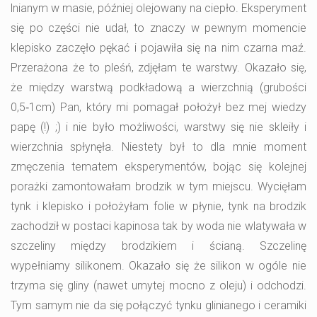
lnianym w masie, później olejowany na ciepło. Eksperyment
się po części nie udał, to znaczy w pewnym momencie
klepisko zaczęło pękać i pojawiła się na nim czarna maź.
Przerażona że to pleśń, zdjęłam te warstwy. Okazało się,
że między warstwą podkładową a wierzchnią (grubości
0,5‑1cm) Pan, który mi pomagał położył bez mej wiedzy
papę (!) ;) i nie było możliwości, warstwy się nie skleiły i
wierzchnia spłynęła. Niestety był to dla mnie moment
zmęczenia tematem eksperymentów, bojąc się kolejnej
porażki zamontowałam brodzik w tym miejscu. Wycięłam
tynk i klepisko i położyłam folie w płynie, tynk na brodzik
zachodził w postaci kapinosa tak by woda nie wlatywała w
szczeliny między brodzikiem i ścianą. Szczelinę
wypełniamy silikonem. Okazało się że silikon w ogóle nie
trzyma się gliny (nawet umytej mocno z oleju) i odchodzi.
Tym samym nie da się połączyć tynku glinianego i ceramiki