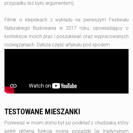
przypadku też było argumentem).
Filmik o klepiskach z wykładu na pierwszym Festiwalu
Naturalnego Budowania w 2017 roku, opowiadający o
kontekście moich prac i poszukiwań oraz wypracowanych
rozwiązaniach. Dalsza część artykułu pod spodem.
TESTOWANE MIESZANKI
Ponieważ w moim domu był już podkład z chudziaka, który
pełnił główną funkcję nośną posadzki (w tradycyjnym