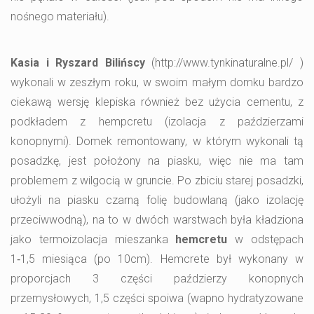
nośnego materiału).
Kasia i Ryszard Bilińscy
(http://www.tynkinaturalne.pl/ )
wykonali w zeszłym roku, w swoim małym domku bardzo
ciekawą wersję klepiska również bez użycia cementu, z
podkładem z hempcretu (izolacja z paździerzami
konopnymi). Domek remontowany, w którym wykonali tą
posadzkę, jest położony na piasku, więc nie ma tam
problemem z wilgocią w gruncie. Po zbiciu starej posadzki,
ułożyli na piasku czarną folię budowlaną (jako izolację
przeciwwodną), na to w dwóch warstwach była kładziona
jako termoizolacja mieszanka
hemcretu
w odstępach
1‑1,5 miesiąca (po 10cm). Hemcrete był wykonany w
proporcjach 3 części paździerzy konopnych
przemysłowych, 1,5 części spoiwa (wapno hydratyzowane