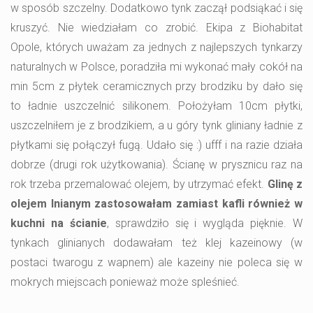
w sposób szczelny. Dodatkowo tynk zaczął podsiąkać i się
kruszyć. Nie wiedziałam co zrobić. Ekipa z Biohabitat
Opole, których uważam za jednych z najlepszych tynkarzy
naturalnych w Polsce, poradziła mi wykonać mały cokół na
min 5cm z płytek ceramicznych przy brodziku by dało się
to ładnie uszczelnić silikonem. Położyłam 10cm płytki,
uszczelniłem je z brodzikiem, a u góry tynk gliniany ładnie z
płytkami się połączył fugą. Udało się :) ufff i na razie działa
dobrze (drugi rok użytkowania). Ścianę w prysznicu raz na
rok trzeba przemalować olejem, by utrzymać efekt.
Glinę z
olejem lnianym zastosowałam zamiast kafli również w
kuchni na ścianie
, sprawdziło się i wygląda pięknie. W
tynkach glinianych dodawałam też klej kazeinowy (w
postaci twarogu z wapnem) ale kazeiny nie poleca się w
mokrych miejscach ponieważ może spleśnieć.