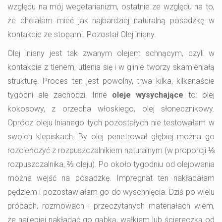
względu na mój wegetarianizm, ostatnie ze względu na to,
że chciałam mieć jak najbardziej naturalną posadzkę w
kontakcie ze stopami. Pozostał Olej lniany.
Olej lniany jest tak zwanym olejem schnącym, czyli w
kontakcie z tlenem, utlenia się i w glinie tworzy skamieniałą
strukturę. Proces ten jest powolny, trwa kilka, kilkanaście
tygodni ale zachodzi. Inne
oleje wysychające
to: olej
kokosowy, z orzecha włoskiego, olej słonecznikowy.
Oprócz oleju lnianego tych pozostałych nie testowałam w
swoich klepiskach. By olej penetrował głębiej można go
rozcieńczyć z rozpuszczalnikiem naturalnym (w proporcji ⅓
rozpuszczalnika, ⅔ oleju). Po około tygodniu od olejowania
można wejść na posadzkę. Impregnat ten nakładałam
pędzlem i pozostawiałam go do wyschnięcia. Dziś po wielu
próbach, rozmowach i przeczytanych materiałach wiem,
że najlepiej nakładać go gąbką, wałkiem lub ściereczką od