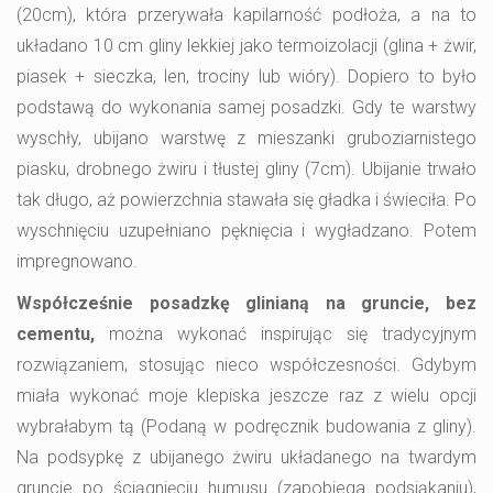
(20cm), która przerywała kapilarność podłoża, a na to
układano 10 cm gliny lekkiej jako termoizolacji (glina + żwir,
piasek + sieczka, len, trociny lub wióry). Dopiero to było
podstawą do wykonania samej posadzki. Gdy te warstwy
wyschły, ubijano warstwę z mieszanki gruboziarnistego
piasku, drobnego żwiru i tłustej gliny (7cm). Ubijanie trwało
tak długo, aż powierzchnia stawała się gładka i świeciła. Po
wyschnięciu uzupełniano pęknięcia i wygładzano. Potem
impregnowano.
Współcześnie posadzkę glinianą na gruncie, bez
cementu,
można wykonać inspirując się tradycyjnym
rozwiązaniem, stosując nieco współczesności. Gdybym
miała wykonać moje klepiska jeszcze raz z wielu opcji
wybrałabym tą (Podaną w podręcznik budowania z gliny).
Na podsypkę z ubijanego żwiru układanego na twardym
gruncie po ściągnięciu humusu (zapobiega podsiąkaniu),