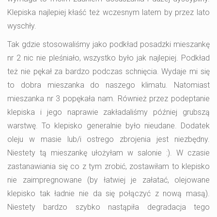
Klepiska najlepiej kłaść też wczesnym latem by przez lato
wyschły.
Tak gdzie stosowaliśmy jako podkład posadzki mieszankę
nr 2 nic nie pleśniało, wszystko było jak najlepiej. Podkład
też nie pękał za bardzo podczas schnięcia. Wydaje mi się
to dobra mieszanka do naszego klimatu. Natomiast
mieszanka nr 3 popękała nam. Również przez podeptanie
klepiska i jego naprawie zakładaliśmy później grubszą
warstwę. To klepisko generalnie było nieudane. Dodatek
oleju w masie lub/i ostrego zbrojenia jest niezbędny.
Niestety tą mieszankę ułożyłam w salonie :). W czasie
zastanawiania się co z tym zrobić, zostawiłam to klepisko
nie zaimpregnowane (by łatwiej je załatać, olejowane
klepisko tak ładnie nie da się połączyć z nową masą).
Niestety bardzo szybko nastąpiła degradacja tego