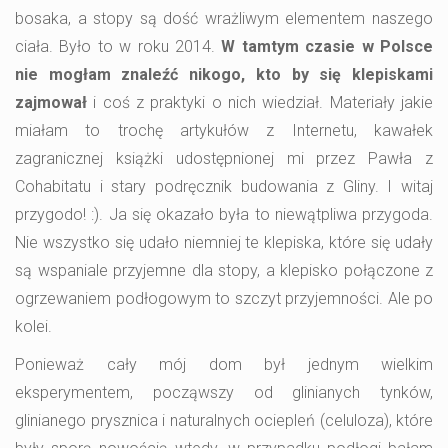
bosaka, a stopy są dość wrażliwym elementem naszego
ciała. Było to w roku 2014.
W tamtym czasie w Polsce
nie mogłam znaleźć nikogo, kto by się klepiskami
zajmował
i coś z praktyki o nich wiedział. Materiały jakie
miałam to trochę artykułów z Internetu, kawałek
zagranicznej książki udostępnionej mi przez Pawła z
Cohabitatu i stary podręcznik budowania z Gliny. I witaj
przygodo! :). Ja się okazało była to niewątpliwa przygoda.
Nie wszystko się udało niemniej te klepiska, które się udały
są wspaniale przyjemne dla stopy, a klepisko połączone z
ogrzewaniem podłogowym to szczyt przyjemności. Ale po
kolei.
Ponieważ cały mój dom był jednym wielkim
eksperymentem, począwszy od glinianych tynków,
glinianego prysznica i naturalnych ociepleń (celuloza), które