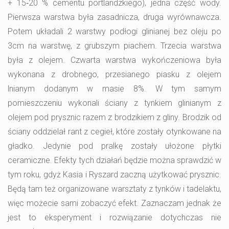
+ 15‑20 % cementu portlandzkiego), jedna część wody.
Pierwsza warstwa była zasadnicza, druga wyrównawcza.
Potem układali 2 warstwy podłogi glinianej bez oleju po
3cm na warstwę, z grubszym piachem. Trzecia warstwa
była z olejem. Czwarta warstwa wykończeniowa była
wykonana z drobnego, przesianego piasku z olejem
lnianym dodanym w masie 8%. W tym samym
pomieszczeniu wykonali ściany z tynkiem glinianym z
olejem pod prysznic razem z brodzikiem z gliny. Brodzik od
ściany oddzielał rant z cegieł, które zostały otynkowane na
gładko. Jedynie pod pralkę zostały ułożone płytki
ceramiczne. Efekty tych działań będzie można sprawdzić w
tym roku, gdyż Kasia i Ryszard zaczną użytkować prysznic.
Będą tam też organizowane warsztaty z tynków i tadelaktu,
więc możecie sami zobaczyć efekt. Zaznaczam jednak że
jest to eksperyment i rozwiązanie dotychczas nie