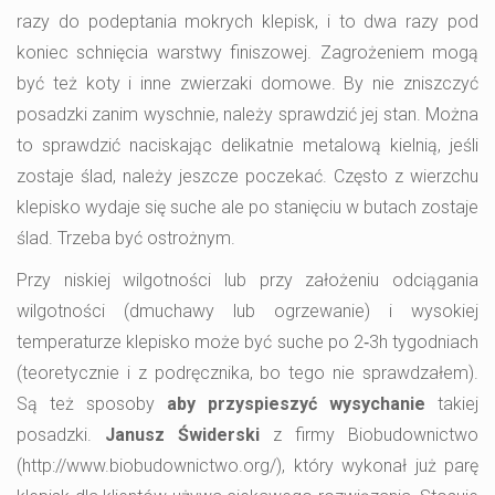
razy do podeptania mokrych klepisk, i to dwa razy pod
koniec schnięcia warstwy finiszowej. Zagrożeniem mogą
być też koty i inne zwierzaki domowe. By nie zniszczyć
posadzki zanim wyschnie, należy sprawdzić jej stan. Można
to sprawdzić naciskając delikatnie metalową kielnią, jeśli
zostaje ślad, należy jeszcze poczekać. Często z wierzchu
klepisko wydaje się suche ale po stanięciu w butach zostaje
ślad. Trzeba być ostrożnym.
Przy niskiej wilgotności lub przy założeniu odciągania
wilgotności (dmuchawy lub ogrzewanie) i wysokiej
temperaturze klepisko może być suche po 2‑3h tygodniach
(teoretycznie i z podręcznika, bo tego nie sprawdzałem).
Są też sposoby
aby przyspieszyć wysychanie
takiej
posadzki.
Janusz Świderski
z firmy Biobudownictwo
(http://www.biobudownictwo.org/), który wykonał już parę