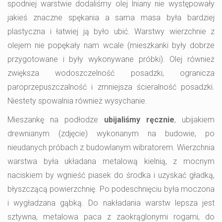
spodniej warstwie dodaliśmy olej lniany nie występowały
jakieś znaczne spękania a sama masa była bardziej
plastyczna i łatwiej ją było ubić. Warstwy wierzchnie z
olejem nie popękały nam wcale (mieszkanki były dobrze
przygotowane i były wykonywane próbki). Olej również
zwiększa wodoszczelność posadzki, ogranicza
paroprzepuszczalność i zmniejsza ścieralność posadzki.
Niestety spowalnia również wysychanie.
Mieszankę na podłodze
ubijaliśmy ręcznie
, ubijakiem
drewnianym (zdjęcie) wykonanym na budowie, po
nieudanych próbach z budowlanym wibratorem. Wierzchnia
warstwa była układana metalową kielnią, z mocnym
naciskiem by wgnieść piasek do środka i uzyskać gładką,
błyszczącą powierzchnię. Po podeschnięciu była moczona
i wygładzana gąbką. Do nakładania warstw lepsza jest
sztywna, metalowa paca z zaokrąglonymi rogami, do