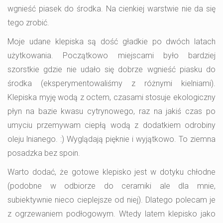
wgnieść piasek do środka. Na cienkiej warstwie nie da się
tego zrobić.
Moje udane klepiska są dość gładkie po dwóch latach
użytkowania. Początkowo miejscami było bardziej
szorstkie gdzie nie udało się dobrze wgnieść piasku do
środka (eksperymentowaliśmy z różnymi kielniami).
Klepiska myję wodą z octem, czasami stosuje ekologiczny
płyn na bazie kwasu cytrynowego, raz na jakiś czas po
umyciu przemywam ciepłą wodą z dodatkiem odrobiny
oleju lnianego. :) Wyglądają pięknie i wyjątkowo. To ziemna
posadzka bez spoin.
Warto dodać, że gotowe klepisko jest w dotyku chłodne
(podobne w odbiorze do ceramiki ale dla mnie,
subiektywnie nieco cieplejsze od niej). Dlatego polecam je
z ogrzewaniem podłogowym. Wtedy latem klepisko jako