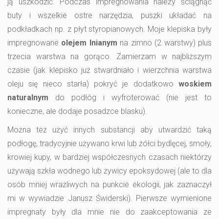
ją uszkodzić. Podczas impregnowania należy ściągnąć
buty i wszelkie ostre narzędzia, puszki układać na
podkładkach np. z płyt styropianowych. Moje klepiska były
impregnowane
olejem lnianym
na zimno (2 warstwy) plus
trzecia warstwa na gorąco. Zamierzam w najbliższym
czasie (jak klepisko już stwardniało i wierzchnia warstwa
oleju się nieco starła) pokryć je dodatkowo
woskiem
naturalnym
do podłóg i wyfroterować (nie jest to
konieczne, ale dodaje posadzce blasku).
Można też użyć innych substancji aby utwardzić taką
podłogę, tradycyjnie używano krwi lub żółci bydlęcej, smoły,
krowiej kupy, w bardziej współczesnych czasach niektórzy
używają szkła wodnego lub żywicy epoksydowej (ale to dla
osób mniej wrażliwych na punkcie ekologii, jak zaznaczył
mi w wywiadzie Janusz Świderski). Pierwsze wymienione
impregnaty były dla mnie nie do zaakceptowania ze