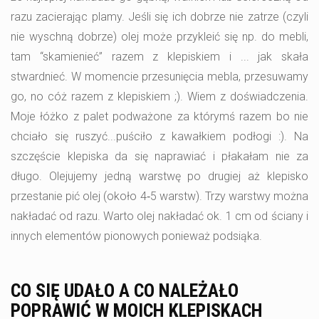
razu zacierając plamy. Jeśli się ich dobrze nie zatrze (czyli
nie wyschną dobrze) olej może przykleić się np. do mebli,
tam “skamienieć” razem z klepiskiem i ... jak skała
stwardnieć. W momencie przesunięcia mebla, przesuwamy
go, no cóż razem z klepiskiem ;). Wiem z doświadczenia.
Moje łóżko z palet podważone za którymś razem bo nie
chciało się ruszyć...puściło z kawałkiem podłogi :). Na
szczęście klepiska da się naprawiać i płakałam nie za
długo. Olejujemy jedną warstwę po drugiej aż klepisko
przestanie pić olej (około 4‑5 warstw). Trzy warstwy można
nakładać od razu. Warto olej nakładać ok. 1 cm od ściany i
innych elementów pionowych ponieważ podsiąka.
CO SIĘ UDAŁO A CO NALEŻAŁO
POPRAWIĆ W MOICH KLEPISKACH