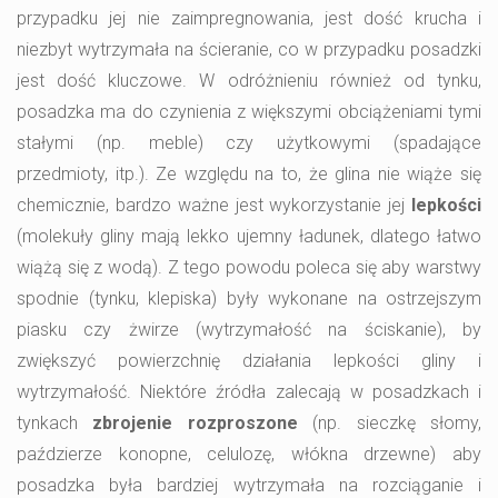
przypadku jej nie zaimpregnowania, jest dość krucha i
niezbyt wytrzymała na ścieranie, co w przypadku posadzki
jest dość kluczowe. W odróżnieniu również od tynku,
posadzka ma do czynienia z większymi obciążeniami tymi
stałymi (np. meble) czy użytkowymi (spadające
przedmioty, itp.). Ze względu na to, że glina nie wiąże się
chemicznie, bardzo ważne jest wykorzystanie jej
lepkości
(molekuły gliny mają lekko ujemny ładunek, dlatego łatwo
wiążą się z wodą). Z tego powodu poleca się aby warstwy
spodnie (tynku, klepiska) były wykonane na ostrzejszym
piasku czy żwirze (wytrzymałość na ściskanie), by
zwiększyć powierzchnię działania lepkości gliny i
wytrzymałość. Niektóre źródła zalecają w posadzkach i
tynkach
zbrojenie rozproszone
(np. sieczkę słomy,
paździerze konopne, celulozę, włókna drzewne) aby
posadzka była bardziej wytrzymała na rozciąganie i