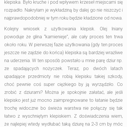
klepiska. Było kruche i pod wpływem krzeseł miejscami się
rozpadło. Nakryłam je wykładziną by dalej go nie niszczyć i
najprawdopodobniej w tym roku będzie kładzione od nowa.
Kolejny wniosek z użytkowania klepisk. Olej lniany
powoduje że glina “kamienieje”, ale cały proces ten trwa
około roku. W pierwszej fazie użytkowania (gdy ten proces
jeszcze nie zajdzie do końca) klepiska są bardziej wrażliwe
na uderzenia. W ten sposób powstało u mnie parę dziur np.
ze spadających nożyczek. Teraz, po dwóch latach
upadające przedmioty nie robią klepisku takiej szkody,
choć pewnie coś super ciężkiego by ją wyrządziło. Co
zrobić z dziurami? Można je spokojnie załatać, ale jeśli
klepisko jest już mocno zaimpregnowane to łatanie będzie
trochę widoczne bo świeża warstwa nie połączy się tak
łatwo z wyschniętym klepiskiem. Z doświadczenia wiem,
że najlepiej wtedy wydłubać taką dziurę na 2‑3 cm by móc