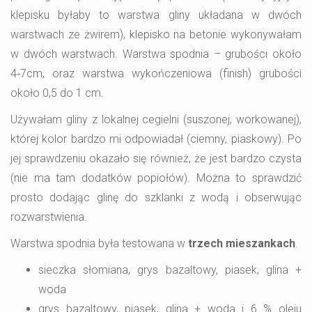
klepisku byłaby to warstwa gliny układana w dwóch
warstwach ze żwirem), klepisko na betonie wykonywałam
w dwóch warstwach. Warstwa spodnia – grubości około
4‑7cm, oraz warstwa wykończeniowa (finish) grubości
około 0,5 do 1 cm.
Używałam gliny z lokalnej cegielni (suszonej, workowanej),
której kolor bardzo mi odpowiadał (ciemny, piaskowy). Po
jej sprawdzeniu okazało się również, że jest bardzo czysta
(nie ma tam dodatków popiołów). Można to sprawdzić
prosto dodając glinę do szklanki z wodą i obserwując
rozwarstwienia.
Warstwa spodnia była testowana w
trzech mieszankach
.
sieczka słomiana, grys bazaltowy, piasek, glina +
woda
grys bazaltowy, piasek, glina + woda i 6 % oleju