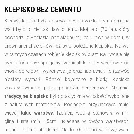
KLEPISKO BEZ CEMENTU
Kiedyś klepiska były stosowane w prawie każdym domu na
wsi i było to nie tak dawno temu. Mój tato (70 lat), który
pochodzi z Podlasia opowiadał mi, że u nich w domu, w
drewnianej chacie również było położone klepiska. Na wsi
w tamtych czasach robienie klepisk było sztuką i wcale nie
było proste, był specjalny rzemieślnik, który wędrował od
wioski do wioski i wykonywał je oraz naprawiał. Ten zawód
niestety wymarł. Później kojarzone z biedą, klepiska
zostały wyparte przez posadzki cementowe. Niemniej
tradycyjne klepisko
było praktycznie w całości wykonane
z naturalnych materiałów. Posiadało przykładowo mniej
więcej
takie warstwy
. Izolację wodną stanowiła w nim
glina tłusta (min. 15cm) układana w dwóch warstwach,
ubijana mocno ubijakiem. Na to kładziono warstwę żwiru