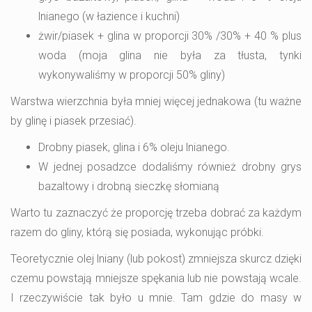
lnianego (w łazience i kuchni)
żwir/piasek + glina w proporcji 30% /30% + 40 % plus
woda (moja glina nie była za tłusta, tynki
wykonywaliśmy w proporcji 50% gliny)
Warstwa wierzchnia była mniej więcej jednakowa (tu ważne
by glinę i piasek przesiać).
Drobny piasek, glina i 6% oleju lnianego.
W jednej posadzce dodaliśmy również drobny grys
bazaltowy i drobną sieczkę słomianą
Warto tu zaznaczyć że proporcję trzeba dobrać za każdym
razem do gliny, którą się posiada, wykonując próbki.
Teoretycznie olej lniany (lub pokost) zmniejsza skurcz dzięki
czemu powstają mniejsze spękania lub nie powstają wcale.
I rzeczywiście tak było u mnie. Tam gdzie do masy w