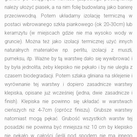
należy ułożyć piasek, a na nim folię budowlaną jako barierę
przeciwwodną. Potem układamy izolację termiczną w
postaci wibrowanego szkła piankowego (ok 20‑30cm) lub
keramzytu (w miejscach gdzie nie ma wysoko wody w
gruncie). Można też jako izolacji termicznej użyć innych
naturalnych materiałów np. perlitu, izolacji z muszli,
pumeksu, itp. Ważne by tą warstwę dało się wywibrować i
by była jednolita, żeby klepisko nie pękało i by nie uległa z
czasem biodegradacji. Potem szlaka gliniana na sklejenie i
wyrównanie tej warstwy i dopiero zasadnicze warstwy
klepiska, opisane już wcześniej (jedna, dwie zasadnicze i
finish). Klepiska nie powinno się układać w warstwach
cieńszych niż 4‑7cm (oprócz finiszu). Grubsze warstwy
natomiast mogą pękać. Grubość wszystkich warstw tej
posadzki nie powinna być mniejsza niż 10 cm by klepisko
nie pękało w całości (jeśli pod spodem nie ma innego