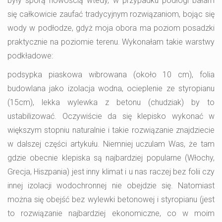
były sporą nowością wtedy, w przypadku podłogi bałam
się całkowicie zaufać tradycyjnym rozwiązaniom, bojąc się
wody w podłodze, gdyż moja obora ma poziom posadzki
praktycznie na poziomie terenu. Wykonałam takie warstwy
podkładowe:
podsypka piaskowa wibrowana (około 10 cm), folia
budowlana jako izolacja wodna, ocieplenie ze styropianu
(15cm), lekka wylewka z betonu (chudziak) by to
ustabilizować. Oczywiście da się klepisko wykonać w
większym stopniu naturalnie i takie rozwiązanie znajdziecie
w dalszej części artykułu. Niemniej uczulam Was, że tam
gdzie obecnie klepiska są najbardziej popularne (Włochy,
Grecja, Hiszpania) jest inny klimat i u nas raczej bez folii czy
innej izolacji wodochronnej nie obejdzie się. Natomiast
można się obejść bez wylewki betonowej i styropianu (jest
to rozwiązanie najbardziej ekonomiczne, co w moim